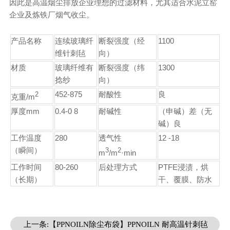
因此是高温烟尘排放企业理想的过滤材料，尤其适合水泥立窑
企业及炼铁厂烟气收尘。
产品名称
连续玻璃纤
断裂强度（经
1100
维针刺毡
向）
材质
玻璃纤维有
断裂强度（纬
1300
捻纱
向）
452-875
耐酸性
良
2
克重/m
厚度mm
0.4-0 8
耐碱性
（申碱）差（无
碱）良
工作温度
280
透气性
12 -18
（瞬间）
3
2
m
/m
·min
工作时间
80-260
后处理方式
PTFE浸渍，烘
（长期）
干、覆膜、防水
上一条:【PPNOILN除尘布袋】PPNOILN 耐高温针刺毡