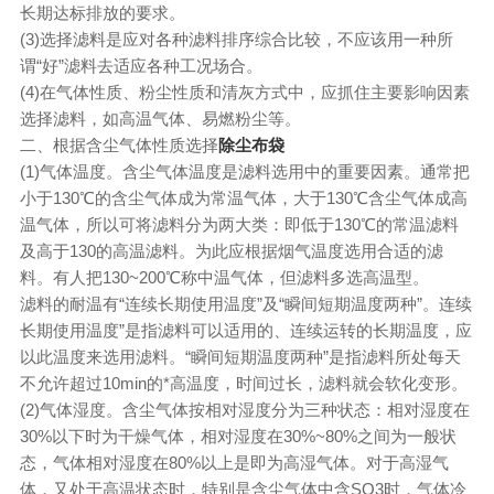
长期达标排放的要求。
(3)选择滤料是应对各种滤料排序综合比较，不应该用一种所
谓“好”滤料去适应各种工况场合。
(4)在气体性质、粉尘性质和清灰方式中，应抓住主要影响因素
选择滤料，如高温气体、易燃粉尘等。
二、根据含尘气体性质选择
除尘布袋
(1)气体温度。含尘气体温度是滤料选用中的重要因素。通常把
小于130℃的含尘气体成为常温气体，大于130℃含尘气体成高
温气体，所以可将滤料分为两大类：即低于130℃的常温滤料
及高于130的高温滤料。为此应根据烟气温度选用合适的滤
料。有人把130~200℃称中温气体，但滤料多选高温型。
滤料的耐温有“连续长期使用温度”及“瞬间短期温度两种”。连续
长期使用温度”是指滤料可以适用的、连续运转的长期温度，应
以此温度来选用滤料。“瞬间短期温度两种”是指滤料所处每天
不允许超过10min的*高温度，时间过长，滤料就会软化变形。
(2)气体湿度。含尘气体按相对湿度分为三种状态：相对湿度在
30%以下时为干燥气体，相对湿度在30%~80%之间为一般状
态，气体相对湿度在80%以上是即为高湿气体。对于高湿气
体，又处于高温状态时，特别是含尘气体中含SO3时，气体冷