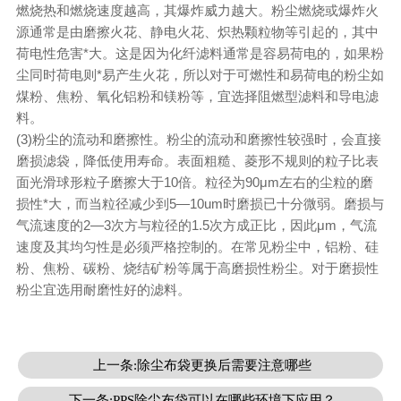
燃烧热和燃烧速度越高，其爆炸威力越大。粉尘燃烧或爆炸火
源通常是由磨擦火花、静电火花、炽热颗粒物等引起的，其中
荷电性危害*大。这是因为化纤滤料通常是容易荷电的，如果粉
尘同时荷电则*易产生火花，所以对于可燃性和易荷电的粉尘如
煤粉、焦粉、氧化铝粉和镁粉等，宜选择阻燃型滤料和导电滤
料。
(3)粉尘的流动和磨擦性。粉尘的流动和磨擦性较强时，会直接
磨损滤袋，降低使用寿命。表面粗糙、菱形不规则的粒子比表
面光滑球形粒子磨擦大于10倍。粒径为90μm左右的尘粒的磨
损性*大，而当粒径减少到5—10um时磨损已十分微弱。磨损与
气流速度的2—3次方与粒径的1.5次方成正比，因此μm，气流
速度及其均匀性是必须严格控制的。在常见粉尘中，铝粉、硅
粉、焦粉、碳粉、烧结矿粉等属于高磨损性粉尘。对于磨损性
粉尘宜选用耐磨性好的滤料。
上一条:除尘布袋更换后需要注意哪些
下一条:PPS除尘布袋可以在哪些环境下应用？