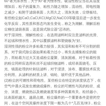
60°者为亲水性，大于90°者为憎水性。吸湿性粉尘当在其湿度
增加后，粒子的凝集力、粘性力随之增加，流动性、荷电性随
之减少，粘附于滤袋表面，久而久之，清灰失效，尘饼板结。
有些粉尘如CaO,CaCl,KCl,MgCl2,NaCO3等吸湿后进一步发生
化学反应，其性质和形态均发生变化，称之为潮解。潮解后粉
尘糊住滤袋表面，这是袋式除尘器*忌讳的。
对于湿润性、潮解性粉尘，在选用滤料时应注意滤料的光滑、
不起绒和憎水性，其中以覆膜滤料和塑烧板为*好。
湿润性强的粉尘许多粘着力较强，其实湿和粘有不可分割的联
系。对于袋式除尘器如果粘着力过小，将失去捕集粉尘的能
力，而粘着力过大又造成粉尘凝聚、清灰困难。对于粘着性强
的粉尘同样应选用长丝不起绒织物滤料，或经表面烧毛、压
光、镜面处理的针刺毡滤料，对于浸渍、涂布、覆膜技术应充
分利用。从滤料的材质上讲、锦纶、玻纤优于其他品种。
(2)粉尘的可燃性和荷电性。某些粉尘在特定的浓度状态下，在
空气中遇火花发生燃烧或爆炸。粉尘的可燃性与其的粒径、成
分、浓度、燃烧热以及燃烧速度等多种因素有关。粒径越小、
比表面积越大、越易点燃。粉尘爆炸的一个重要条件是密闭空
间，在这个空间其爆炸浓度下限一般为几十*几百克/米3，粉尘