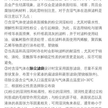
且会产生结露现象。这不仅会是滤袋表面结垢、堵塞，而且会
腐蚀结构材料，因此需特别注意。对于含湿气体在选择滤料是
应注意以下几点：
①含湿气体使滤袋表面捕集的粉尘润湿粘结，尤其对吸水性、
潮解性和湿润性粉尘，会引起糊袋。为此，应选用锦纶与玻璃
纤维等表面滑爽、长纤维易清灰的滤料，并于对滤料使用硅
油、碳氟树脂作浸渍处理，或在滤料表面使用丙烯酸、聚四氟
乙烯等物质进行涂布处理。塑烧板
②当高温和高湿同时存在时会影响滤料的耐温性，尤其对于锦
纶、涤纶、亚酰胺等水解稳定性差的材质更是如此，应尽可能
避免。
③对含湿气体在
除尘滤袋
设计时宜采用圆形滤袋、尽量不采用
形状复杂、布置十分紧凑的扁滤袋和菱形滤袋(塑烧板除外)。
④除尘器含尘气体入口温度应该与气体露点温度10~30℃
三、根据粉尘性质选择除尘布袋
(1)粉尘的湿润性和粘着性。粉尘的湿润性、浸润性是通过尘粒
间形成的毛细管作用完成的，与粉尘的原子链、表面状态以及
液体的表面张力等因素相关，可用湿润角来表征。通常称小于